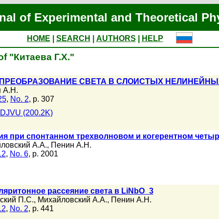
nal of Experimental and Theoretical Ph
HOME
|
SEARCH
|
AUTHORS
|
HELP
of "Китаева Г.Х."
ПРЕОБРАЗОВАНИЕ СВЕТА В СЛОИСТЫХ НЕЛИНЕЙНЫ
 А.Н.
25
,
No. 2
, p. 307
DJVU (200.2K)
я при спонтанном трехволновом и когерентном четыр
ловский А.А.
,
Пенин А.Н.
12
,
No. 6
, p. 2001
яритонное рассеяние света в LiNbO_3
ский П.С.
,
Михайловский А.А.
,
Пенин А.Н.
12
,
No. 2
, p. 441