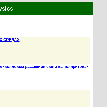
ysics
Х СРЕДАХ
ехволновом рассеянии света на поляритонах