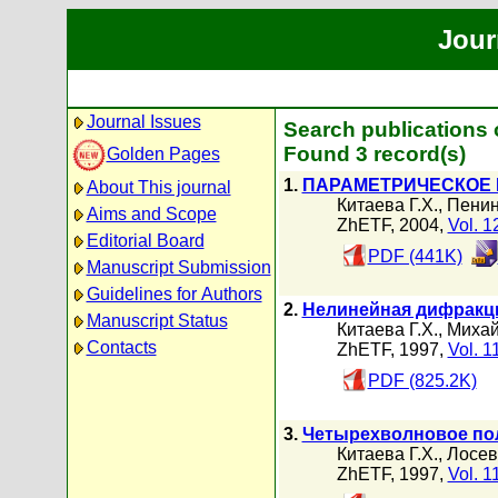
Jour
Journal Issues
Search publications 
Found 3 record(s)
Golden Pages
1.
ПАРАМЕТРИЧЕСКОЕ 
About This journal
Китаева Г.Х.
,
Пенин
Aims and Scope
ZhETF, 2004,
Vol. 1
Editorial Board
PDF (441K)
Manuscript Submission
Guidelines for Authors
2.
Нелинейная дифракци
Manuscript Status
Китаева Г.Х.
,
Михай
Contacts
ZhETF, 1997,
Vol. 1
PDF (825.2K)
3.
Четырехволновое пол
Китаева Г.Х.
,
Лосев
ZhETF, 1997,
Vol. 1