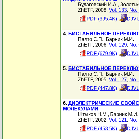
Будаговский И.А.
,
Золотьк
ZhETF, 2008,
Vol. 133
,
No. 
PDF (395.4K)
DJVU
4.
БИСТАБИЛЬНОЕ ПЕРЕКЛЮ
Палто С.П.
,
Барник М.И.
ZhETF, 2006,
Vol. 129
,
No. 
PDF (679.9K)
DJVU
5.
БИСТАБИЛЬНОЕ ПЕРЕКЛЮЧ
Палто С.П.
,
Барник М.И.
ZhETF, 2005,
Vol. 127
,
No. 
PDF (447.8K)
DJVU
6.
ДИЭЛЕКТРИЧЕСКИЕ СВОЙС
МОЛЕКУЛАМИ
Штыков Н.М.
,
Барник М.И.
ZhETF, 2002,
Vol. 121
,
No. 
PDF (453.5K)
DJVU