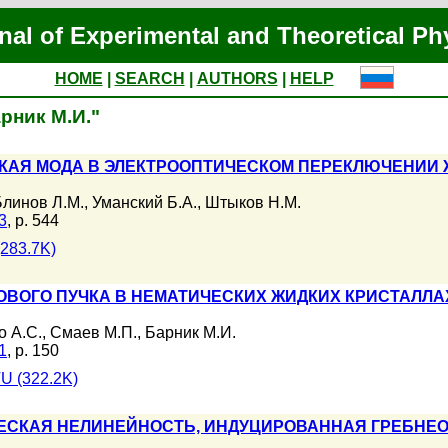
nal of Experimental and Theoretical Ph
HOME
|
SEARCH
|
AUTHORS
|
HELP
арник М.И."
АЯ МОДА В ЭЛЕКТРООПТИЧЕСКОМ ПЕРЕКЛЮЧЕНИИ 
Блинов Л.М.
,
Уманский Б.А.
,
Штыков Н.М.
3
, p. 544
283.7K)
ВОГО ПУЧКА В НЕМАТИЧЕСКИХ ЖИДКИХ КРИСТАЛЛА
о А.С.
,
Смаев М.П.
,
Барник М.И.
1
, p. 150
U (322.2K)
ЕСКАЯ НЕЛИНЕЙНОСТЬ, ИНДУЦИРОВАННАЯ ГРЕБНЕ