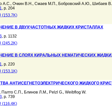
о А.С.
,
Очкин В.Н.
,
Смаев М.П.
,
Бобровский А.Ю.
,
Шибаев В.
1
, p. 204
 (153.7K)
ЧЕНИЕ В ДВУХЧАСТОТНЫХ ЖИДКИХ КРИСТАЛЛАХ
6
, p. 1132
 (245.2K)
ЕНИЕ В СЛОЯХ КИРАЛЬНЫХ НЕМАТИЧЕСКИХ ЖИДКИХ
1
, p. 220
 (153.1K)
ТВА АНТИСЕГНЕТОЭЛЕКТРИЧЕСКОГО ЖИДКОГО КРИ
,
Палто С.П.
,
Блинов Л.М.
,
Pelzl G.
,
Weibflog W.
3
, p. 739
 (116.4K)