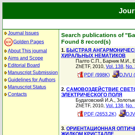
Jour
Journal Issues
Search publications of "Б
Found 8 record(s)
Golden Pages
1.
БЫСТРАЯ АНГАРМОНИЧЕСК
About This journal
ХИРАЛЬНЫХ НЕМАТИКОВ
Aims and Scope
Палто С.П.
,
Барник М.И.
,
Editorial Board
ZhETF, 2010,
Vol. 138
,
No. 
Manuscript Submission
PDF (998K)
DJVU (
Guidelines for Authors
Manuscript Status
2.
САМОВОЗДЕЙСТВИЕ СВЕТО
Contacts
ЭЛЕКТРИЧЕСКОГО ПОЛЯ
Будаговский И.А.
,
Золотьк
ZhETF, 2010,
Vol. 138
,
No. 
PDF (2653.2K)
DJV
3.
ОРИЕНТАЦИОННАЯ ОПТИЧ
ЖИДКОМ КРИСТАЛЛЕ