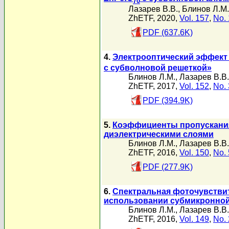
70
Лазарев В.В.
,
Блинов Л.М.
ZhETF, 2020,
Vol. 157
,
No. 
PDF (637.6K)
4.
Электрооптический эффект 
с субволновой решеткой»
Блинов Л.М.
,
Лазарев В.В.
ZhETF, 2017,
Vol. 152
,
No. 
PDF (394.9K)
5.
Коэффициенты пропускани
диэлектрическими слоями
Блинов Л.М.
,
Лазарев В.В.
ZhETF, 2016,
Vol. 150
,
No. 
PDF (277.9K)
6.
Спектральная фоточувстви
использовании субмикронной
Блинов Л.М.
,
Лазарев В.В.
ZhETF, 2016,
Vol. 149
,
No. 