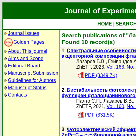
Journal of Experime
HOME
|
SEARC
Journal Issues
Search publications of "Л
Found 10 record(s)
Golden Pages
1.
Спектральные особенности
About This journal
акцепторной композиции фта
Aims and Scope
Лазарев В.В.
,
Гейвандов А
Editorial Board
ZhETF, 2023,
Vol. 163
,
No. 
Manuscript Submission
PDF (3349.7K)
Guidelines for Authors
Manuscript Status
2.
Бистабильность фотоэлектр
Contacts
фуллерен-фталоцианинового
Палто С.П.
,
Лазарев В.В.
,
ZhETF, 2021,
Vol. 160
,
No. 
PDF (331.5K)
3.
Фотоэлектрический эффект 
ZnPc:C
с субволновой алюм