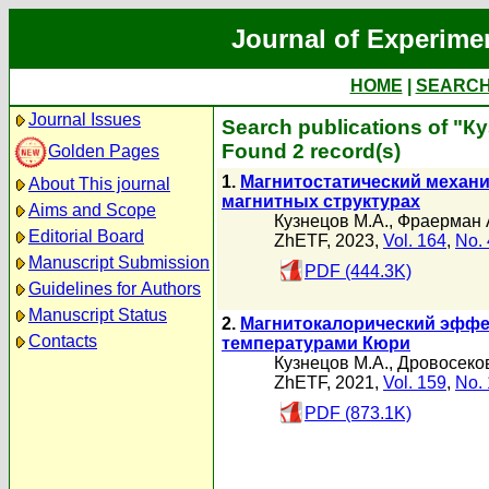
Journal of Experime
HOME
|
SEARC
Journal Issues
Search publications of "К
Found 2 record(s)
Golden Pages
1.
Магнитостатический механ
About This journal
магнитных структурах
Aims and Scope
Кузнецов М.А.
,
Фраерман 
Editorial Board
ZhETF, 2023,
Vol. 164
,
No. 
Manuscript Submission
PDF (444.3K)
Guidelines for Authors
Manuscript Status
2.
Магнитокалорический эффе
Contacts
температурами Кюри
Кузнецов М.А.
,
Дровосеков
ZhETF, 2021,
Vol. 159
,
No. 
PDF (873.1K)