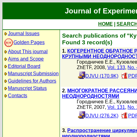
Journal of Experime
HOME
|
SEARC
Journal Issues
Search publications of "К
Found 3 record(s)
Golden Pages
1.
КОГЕРЕНТНОЕ ОБРАТНОЕ 
About This journal
КРУПНЫМИ НЕОДНОРОДНОС
Aims and Scope
Городничев Е.Е.
,
Кузовлев
Editorial Board
ZhETF, 2008,
Vol. 133
,
No. 
Manuscript Submission
DJVU (170.9K)
PDF
Guidelines for Authors
Manuscript Status
2.
МНОГОКРАТНОЕ РАССЕЯНИ
Contacts
НЕОДНОРОДНОСТЯМИ
Городничев Е.Е.
,
Кузовлев
ZhETF, 2007,
Vol. 131
,
No. 
DJVU (276.2K)
PDF
3.
Распространение циркуляр
неоднородностями