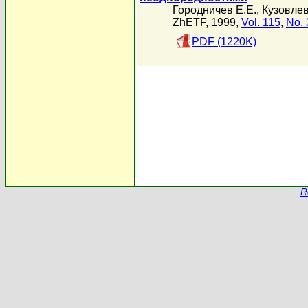
Городничев Е.Е.
,
Кузовлев
ZhETF, 1999,
Vol. 115
,
No. 
PDF (1220K)
R