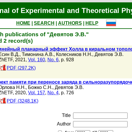
nal of Experimental and Theoretical Ph
HOME
|
SEARCH
|
AUTHORS
|
HELP
h publications of "Девятов Э.В."
 2 record(s)
инейный планарный эффект Холла в киральном тополо
Есин В.Д.
,
Тимонина А.В.
,
Колесников Н.Н.
,
Девятов Э.В.
ZhETF, 2021,
Vol. 160
,
No. 6
, p. 928
PDF (297.2K)
ект памяти при переносе заряда в сильноразупорядо
Орлова Н.Н.
,
Божко С.Н.
,
Девятов Э.В.
ZhETF, 2020,
Vol. 157
,
No. 4
, p. 726
PDF (3248.1K)
Title
Author