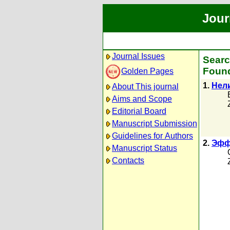
Jour
Journal Issues
Searc
Found
Golden Pages
1.
Нел
About This journal
Aims and Scope
Editorial Board
Manuscript Submission
Guidelines for Authors
2.
Эфф
Manuscript Status
Contacts