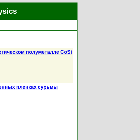
ysics
гическом полуметалле CoSi
ченных пленках сурьмы