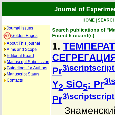
Journal of Experime
HOME
|
SEARC
Journal Issues
Search publications of "
Found 5 record(s)
Golden Pages
1.
ТЕМПЕРА
About This journal
Aims and Scope
СЕГРЕГАЦИ
Editorial Board
Manuscript Submission
3\scriptscrip
Pr
Guidelines for Authors
Manuscript Status
3\
Contacts
Y
SiO
: Pr
2
5
3\scriptscrip
Pr
Знаменски