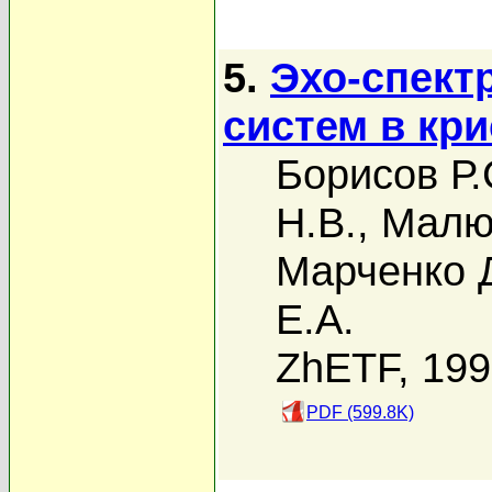
5.
Эхо-спект
систем в кр
Борисов Р.
Н.В.
,
Малю
Марченко 
Е.А.
ZhETF, 19
PDF (599.8K)