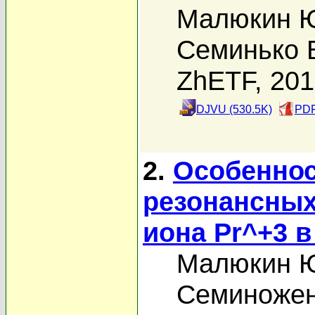
Малюкин Ю
Семинько 
ZhETF, 20
DJVU (530.5K)
PDF
2.
Особеннос
резонансных
иона Pr^+3 в
Малюкин Ю
Семиножен