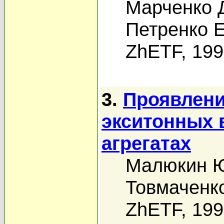
Марченко 
Петренко Е
ZhETF, 19
3.
Проявлени
экситонных в
агрегатах
Малюкин Ю
Товмаченко
ZhETF, 19