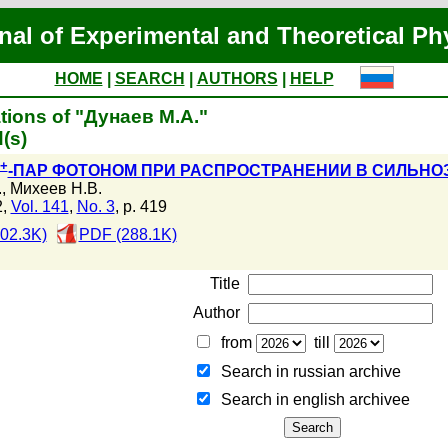
nal of Experimental and Theoretical Ph
HOME
|
SEARCH
|
AUTHORS
|
HELP
tions of "Дунаев М.А."
(s)
+
-ПАР ФОТОНОМ ПРИ РАСПРОСТРАНЕНИИ В СИЛЬН
.
,
Михеев Н.В.
2,
Vol. 141
,
No. 3
, p. 419
02.3K)
PDF (288.1K)
Title
Author
from
till
Search in russian archive
Search in english archiveе