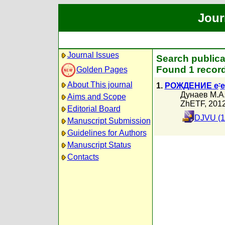
Jour
Journal Issues
Search publica
Found 1 record
Golden Pages
-
About This journal
1.
РОЖДЕНИЕ e
e
Дунаев М.А
Aims and Scope
ZhETF, 201
Editorial Board
DJVU (1
Manuscript Submission
Guidelines for Authors
Manuscript Status
Contacts