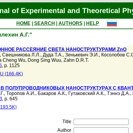
nal of Experimental and Theoretical Ph
HOME
|
SEARCH
|
AUTHORS
|
HELP
илехин А.Г."
ННОЕ РАССЕЯНИЕ СВЕТА НАНОСТРУКТУРАМИ ZnO
,
Свешникова Л.Л.
,
Дуда Т.А.
,
Зенькевич Э.И.
,
Косолобов С.
a Cheng Wu
,
Dong Sing Wuu
,
Zahn D.R.T.
6
, p. 1125
U (166.4K)
В ПОЛУПРОВОДНИКОВЫХ НАНОСТРУКТУРАХ С КВАН
Г.
,
Торопов А.И.
,
Бакаров А.К.
,
Гутаковский А.К.
,
Тэннэ Д.А.
,
3
, p. 645
193.5K)
Title
Author