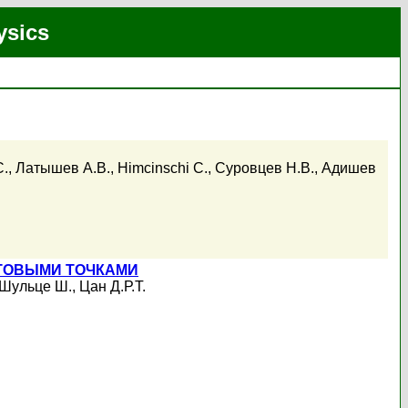
ysics
С.
,
Латышев А.В.
,
Himcinschi C.
,
Суровцев Н.В.
,
Адишев
ТОВЫМИ ТОЧКАМИ
Шульце Ш.
,
Цан Д.Р.Т.