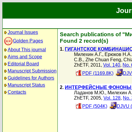
Jour
Journal Issues
Search publications of "М
Found 2 record(s)
Golden Pages
1.
ГИГАНТСКОЕ КОМБИНАЦИО
About This journal
Милехин А.Г.
,
Ерюков Н.А.
Aims and Scope
С.В.
,
Zhe Chuan Feng
,
Chi
Editorial Board
ZhETF, 2011,
Vol. 140
,
No. 
Manuscript Submission
PDF (1169.8K)
DJV
Guidelines for Authors
Manuscript Status
2.
ИНТЕРФЕЙСНЫЕ ФОНОНЫ 
Contacts
Ладанов М.Ю.
,
Милехин А.
ZhETF, 2005,
Vol. 128
,
No. 
PDF (504K)
DJVU (