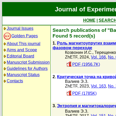
Journal of Experime
HOME
|
SEARC
Journal Issues
Search publications of "В
Found 5 record(s)
Golden Pages
1.
Роль магнитоупругих взаи
About This journal
фазовом переходе
Aims and Scope
Козвонин И.С.
,
Терещенко
Editorial Board
ZhETF, 2024,
Vol. 166
,
No. 
Manuscript Submission
PDF (1956.7K)
Guidelines for Authors
Manuscript Status
2.
Критическая точка на крив
Contacts
Валиев Э.З.
ZhETF, 2023,
Vol. 163
,
No. 
PDF (1785K)
3.
Энтропия и магнитокалори
Валиев Э.З.
ZhETF, 2017,
Vol. 151
,
No. 