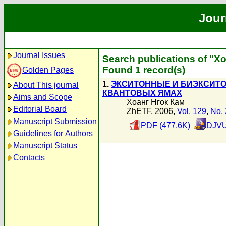
Jour
Journal Issues
Search publications of "Х
Found 1 record(s)
Golden Pages
1.
ЭКСИТОННЫЕ И БИЭКСИТ
About This journal
КВАНТОВЫХ ЯМАХ
Aims and Scope
Хоанг Нгок Кам
Editorial Board
ZhETF, 2006,
Vol. 129
,
No. 
Manuscript Submission
PDF (477.6K)
DJVU
Guidelines for Authors
Manuscript Status
Contacts