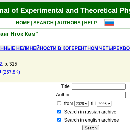
nal of Experimental and Theoretical Ph
HOME
|
SEARCH
|
AUTHORS
|
HELP
оанг Нгок Кам"
ОННЫЕ НЕЛИНЕЙНОСТИ В КОГЕРЕНТНОМ ЧЕТЫРЕХВ
2
, p. 315
 (257.8K)
Title
Author
from
till
Search in russian archive
Search in english archiveе