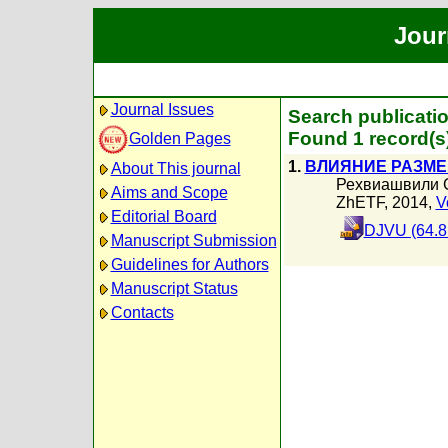
Jour
Journal Issues
Search publicat
Found 1 record(s
Golden Pages
1.
ВЛИЯНИЕ РАЗМЕ
About This journal
Рехвиашвили 
Aims and Scope
ZhETF, 2014,
V
Editorial Board
DJVU (64.8
Manuscript Submission
Guidelines for Authors
Manuscript Status
Contacts