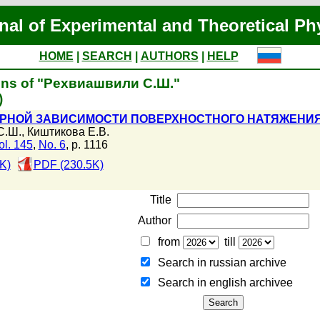
nal of Experimental and Theoretical Ph
HOME
|
SEARCH
|
AUTHORS
|
HELP
ions of "Рехвиашвили С.Ш."
)
РНОЙ ЗАВИСИМОСТИ ПОВЕРХНОСТНОГО НАТЯЖЕНИЯ
С.Ш.
,
Киштикова Е.В.
ol. 145
,
No. 6
, p. 1116
K)
PDF (230.5K)
Title
Author
from
till
Search in russian archive
Search in english archiveе