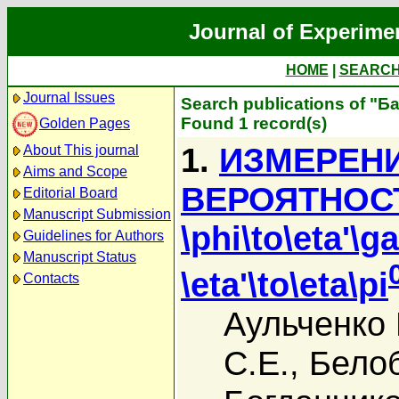
Journal of Experime
HOME
|
SEARC
Journal Issues
Search publications of "Ба
Found 1 record(s)
Golden Pages
1.
ИЗМЕРЕН
About This journal
Aims and Scope
ВЕРОЯТНОС
Editorial Board
Manuscript Submission
\phi\to\eta'
Guidelines for Authors
Manuscript Status
\eta'\to\eta\pi
Contacts
Аульченко 
С.Е.
,
Белоб