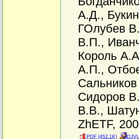
Богданчико
А.Д.
,
Букин
ГОлубев В.
В.П.
,
Иванч
Король А.А
А.П.
,
Отбое
Сальников 
Сидоров В.
В.В.
,
Шату
ZhETF, 20
PDF (452.1K)
DJVU