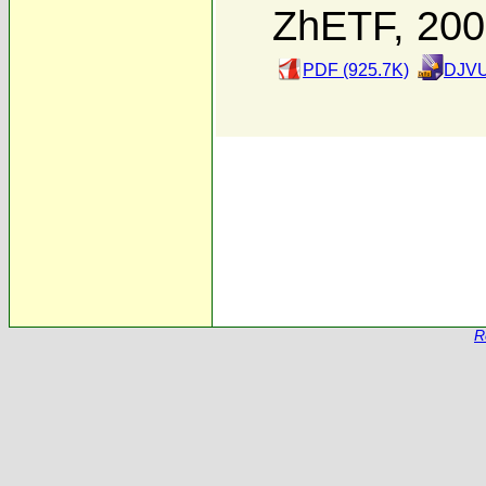
ZhETF, 20
PDF (925.7K)
DJVU
R