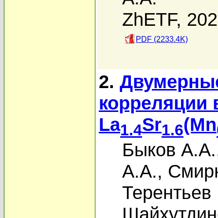
ZhETF, 20
PDF (2233.4K)
2.
Двумерны
корреляции 
La
Sr
(Mn
1.4
1.6
Быков А.А.
А.А.
,
Смирн
Терентьев
Шайхутдин