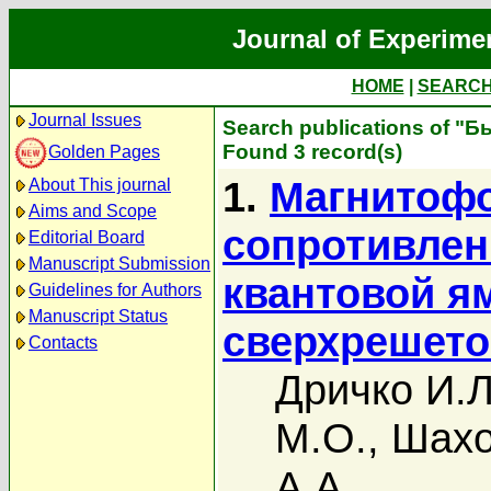
Journal of Experime
HOME
|
SEARC
Journal Issues
Search publications of "Б
Found 3 record(s)
Golden Pages
1.
Магнитоф
About This journal
Aims and Scope
сопротивлен
Editorial Board
Manuscript Submission
квантовой я
Guidelines for Authors
Manuscript Status
сверхрешет
Contacts
Дричко И.Л
М.О.
,
Шахо
А.А.