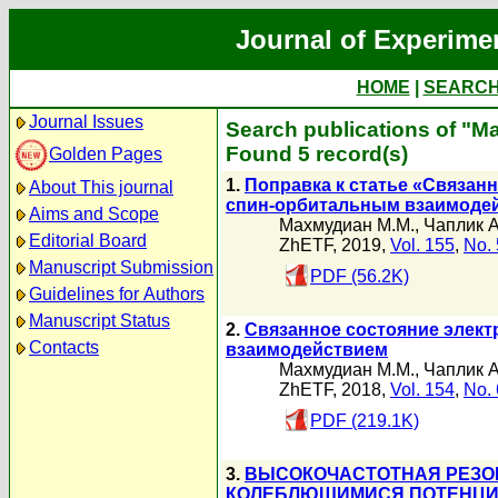
Journal of Experime
HOME
|
SEARC
Journal Issues
Search publications of "
Found 5 record(s)
Golden Pages
1.
Поправка к статье «Связан
About This journal
спин-орбитальным взаимодейств
Aims and Scope
Махмудиан М.М.
,
Чаплик А
Editorial Board
ZhETF, 2019,
Vol. 155
,
No. 
Manuscript Submission
PDF (56.2K)
Guidelines for Authors
Manuscript Status
2.
Связанное состояние элект
Contacts
взаимодействием
Махмудиан М.М.
,
Чаплик А
ZhETF, 2018,
Vol. 154
,
No. 
PDF (219.1K)
3.
ВЫСОКОЧАСТОТНАЯ РЕЗО
КОЛЕБЛЮЩИМИСЯ ПОТЕНЦ