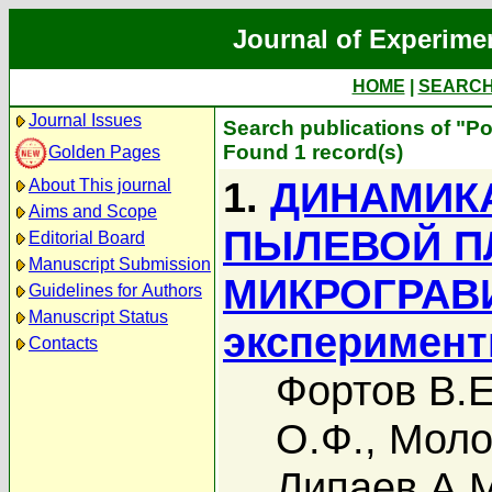
Journal of Experime
HOME
|
SEARC
Journal Issues
Search publications of "Р
Found 1 record(s)
Golden Pages
1.
ДИНАМИК
About This journal
Aims and Scope
ПЫЛЕВОЙ П
Editorial Board
Manuscript Submission
МИКРОГРАВИ
Guidelines for Authors
Manuscript Status
эксперимент
Contacts
Фортов В.Е
О.Ф.
,
Моло
Липаев А.