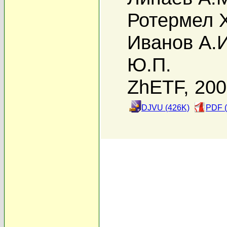
Ротермел 
Иванов А.И
Ю.П.
ZhETF, 20
DJVU (426K)
PDF (