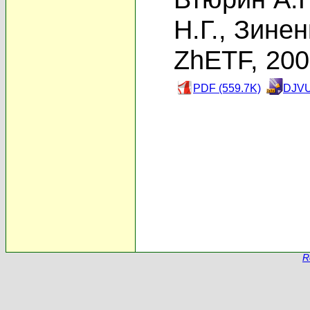
Н.Г.
,
Зинен
ZhETF, 20
PDF (559.7K)
DJVU
R