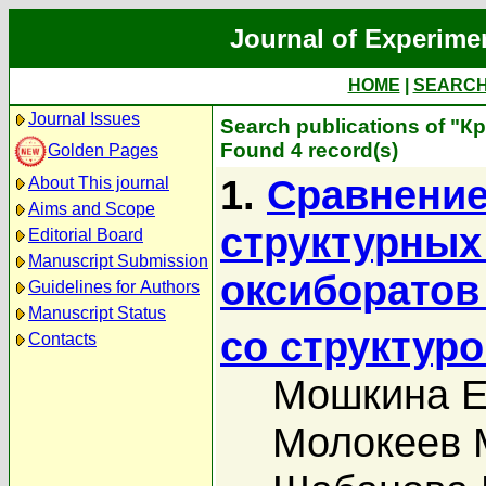
Journal of Experime
HOME
|
SEARC
Journal Issues
Search publications of "К
Found 4 record(s)
Golden Pages
1.
Сравнение
About This journal
Aims and Scope
структурных
Editorial Board
Manuscript Submission
оксиборатов
Guidelines for Authors
Manuscript Status
со структур
Contacts
Мошкина Е
Молокеев 