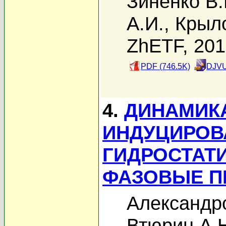
Зиненко В.
А.И.
,
Крыло
ZhETF, 20
PDF (746.5K)
DJVU
4.
ДИНАМИКА
ИНДУЦИРО
ГИДРОСТАТ
ФАЗОВЫЕ П
Александро
Втюрин А.