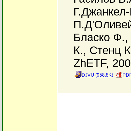
Г.Джанкел
П.Д'Оливе
Бласко Ф.
К.
,
Стенц К
ZhETF, 20
DJVU (958.8K)
PDF