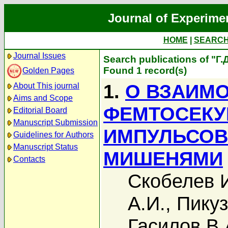
Journal of Experime
HOME
|
SEARC
Journal Issues
Search publications of "Г
Found 1 record(s)
Golden Pages
1.
О ВЗАИМ
About This journal
Aims and Scope
ФЕМТОСЕКУ
Editorial Board
Manuscript Submission
ИМПУЛЬСОВ
Guidelines for Authors
Manuscript Status
МИШЕНЯМИ
Contacts
Скобелев 
А.И.
,
Пикуз
Гасилов В.