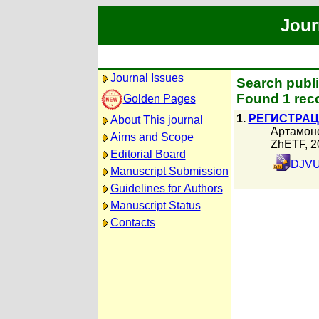
Jour
Journal Issues
Search publ
Found 1 reco
Golden Pages
1.
РЕГИСТРАЦ
About This journal
Артамон
Aims and Scope
ZhETF, 2
Editorial Board
DJVU
Manuscript Submission
Guidelines for Authors
Manuscript Status
Contacts