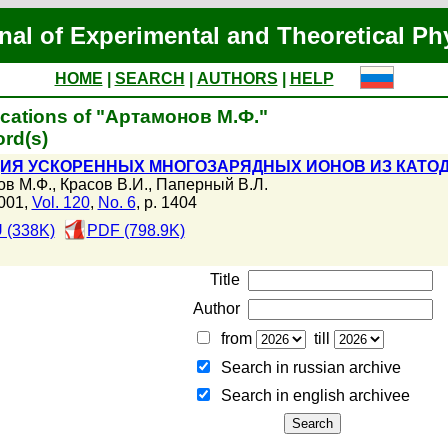
nal of Experimental and Theoretical Ph
HOME
|
SEARCH
|
AUTHORS
|
HELP
ications of "Артамонов М.Ф."
rd(s)
ИЯ УСКОРЕННЫХ МНОГОЗАРЯДНЫХ ИОНОВ ИЗ КАТОД
ов М.Ф.
,
Красов В.И.
,
Паперный В.Л.
001,
Vol. 120
,
No. 6
, p. 1404
 (338K)
PDF (798.9K)
Title
Author
from
till
Search in russian archive
Search in english archiveе