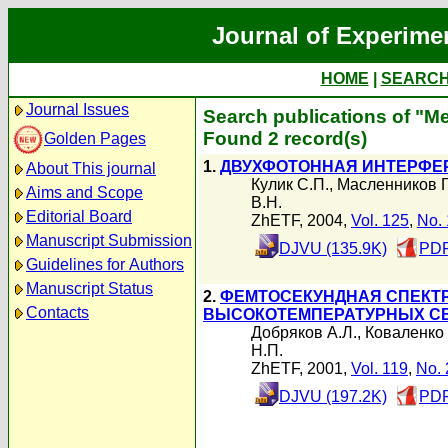
Journal of Experime
HOME
|
SEARC
Journal Issues
Search publications of "М
Found 2 record(s)
Golden Pages
1.
ДВУХФОТОННАЯ ИНТЕРФЕ
About This journal
Кулик С.П.
,
Масленников Г
Aims and Scope
В.Н.
Editorial Board
ZhETF, 2004,
Vol. 125
,
No. 
Manuscript Submission
DJVU (135.9K)
PDF
Guidelines for Authors
Manuscript Status
2.
ФЕМТОСЕКУНДНАЯ СПЕКТ
Contacts
ВЫСОКОТЕМПЕРАТУРНЫХ С
Добряков А.Л.
,
Коваленко 
Н.П.
ZhETF, 2001,
Vol. 119
,
No. 
DJVU (197.2K)
PDF