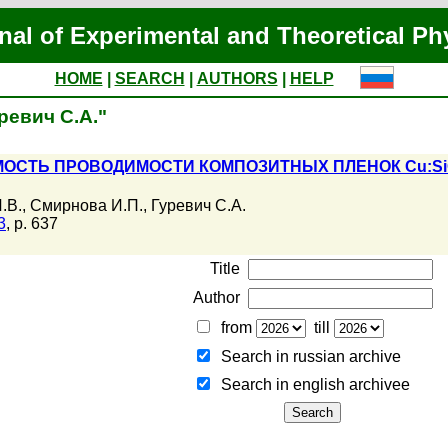
nal of Experimental and Theoretical Ph
HOME
|
SEARCH
|
AUTHORS
|
HELP
уревич С.А."
ОСТЬ ПРОВОДИМОСТИ КОМПОЗИТНЫХ ПЛЕНОК Cu:S
.В.
,
Смирнова И.П.
,
Гуревич С.А.
3
, p. 637
Title
Author
from
till
Search in russian archive
Search in english archiveе