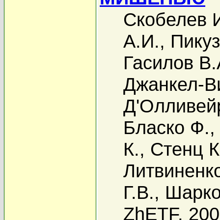
Скобелев 
А.И.
,
Пикуз
Гасилов В.
Джанкел-Ви
Д'Олливей
Бласко Ф.
К.
,
Стенц К
Литвиненко
Г.В.
,
Шарко
ZhETF, 20