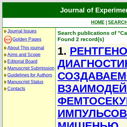
Journal of Experime
HOME
|
SEARC
Journal Issues
Search publications of "С
Found 2 record(s)
Golden Pages
1.
РЕНТГЕН
About This journal
Aims and Scope
ДИАГНОСТИ
Editorial Board
Manuscript Submission
СОЗДАВАЕМ
Guidelines for Authors
Manuscript Status
ВЗАИМОДЕЙ
Contacts
ФЕМТОСЕКУ
ИМПУЛЬСОВ
МИШЕНЬЮ