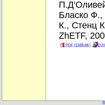
П.Д'Оливе
Бласко Ф.
К.
,
Стенц К
ZhETF, 20
PDF (1588.6K)
DJV
R