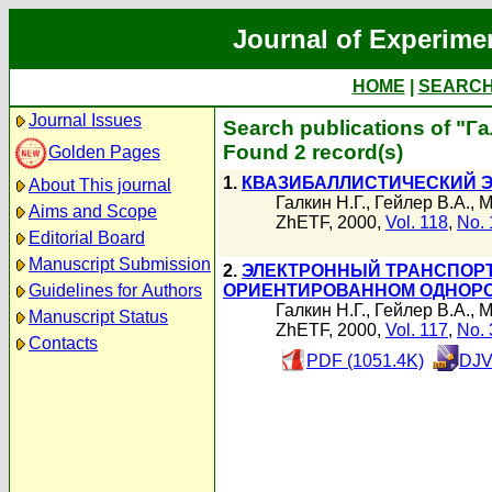
Journal of Experime
HOME
|
SEARC
Journal Issues
Search publications of "Га
Found 2 record(s)
Golden Pages
1.
КВАЗИБАЛЛИСТИЧЕСКИЙ 
About This journal
Галкин Н.Г.
,
Гейлер В.А.
,
М
Aims and Scope
ZhETF, 2000,
Vol. 118
,
No. 
Editorial Board
Manuscript Submission
2.
ЭЛЕКТРОННЫЙ ТРАНСПОРТ
Guidelines for Authors
ОРИЕНТИРОВАННОМ ОДНОРО
Галкин Н.Г.
,
Гейлер В.А.
,
М
Manuscript Status
ZhETF, 2000,
Vol. 117
,
No. 
Contacts
PDF (1051.4K)
DJV