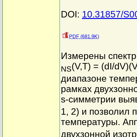
DOI:
10.31857/S0
PDF (681.9K)
Измерены спектр
(V,T) = (dI/dV)
NS
диапазоне темпер
рамках двухзонн
s-симметрии выя
1, 2) и позволил 
температуры. Ап
двухзонной изот