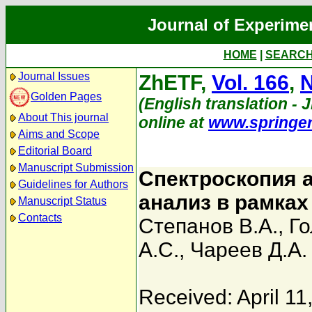
Journal of Experime
HOME
|
SEARC
Journal Issues
ZhETF,
Vol. 166
,
N
Golden Pages
(English translation - 
About This journal
online at
www.springe
Aims and Scope
Editorial Board
Manuscript Submission
Спектроскопия 
Guidelines for Authors
анализ в рамках
Manuscript Status
Contacts
Степанов В.А.
,
Го
А.С.
,
Чареев Д.А.
Received: April 11