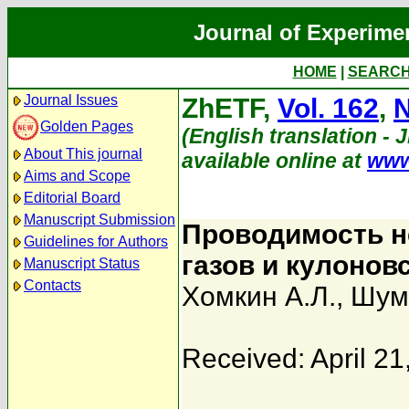
Journal of Experime
HOME
|
SEARC
Journal Issues
ZhETF,
Vol. 162
,
N
Golden Pages
(English translation - 
About This journal
available online at
www
Aims and Scope
Editorial Board
Manuscript Submission
Проводимость н
Guidelines for Authors
газов и кулонов
Manuscript Status
Contacts
Хомкин А.Л.
,
Шум
Received: April 21