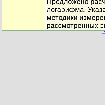
Предложено расч
логарифма. Указ
методики измере
рассмотренных э
R