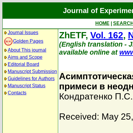
Journal of Experime
HOME
|
SEARC
Journal Issues
ZhETF,
Vol. 162
,
N
Golden Pages
(English translation - 
About This journal
available online at
www
Aims and Scope
Editorial Board
Manuscript Submission
Асимптотическа
Guidelines for Authors
примеси в неод
Manuscript Status
Contacts
Кондратенко П.С.
Received: May 25