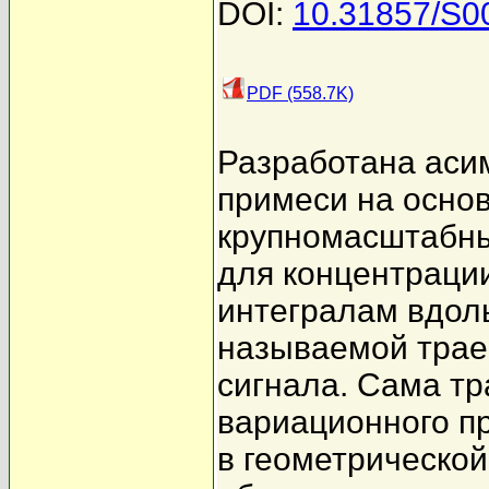
DOI:
10.31857/S0
PDF (558.7K)
Разработана аси
примеси на осно
крупномасштабн
для концентраци
интегралам вдоль
называемой трае
сигнала. Сама тр
вариационного п
в геометрической