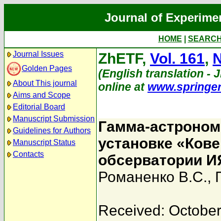
Journal of Experime
HOME
|
SEARC
Journal Issues
ZhETF,
Vol. 161
,
N
Golden Pages
(English translation - J
About This journal
online at
www.springe
Aims and Scope
Editorial Board
Manuscript Submission
Гамма-астроном
Guidelines for Authors
установке «Ков
Manuscript Status
Contacts
обсерватории И
Романенко В.С.
,
Received: October