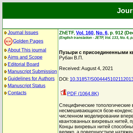
Jour
Journal Issues
ZhETF,
Vol. 160
,
No. 6
, p. 912 (D
(English translation - JETP, Vol. 133, No. 6,
Golden Pages
About This journal
Пузыри с присоединенными к
Aims and Scope
Рубан В.П.
Editorial Board
Received: August 4, 2021
Manuscript Submission
Guidelines for Authors
DOI:
10.31857/S00444510211201
Manuscript Status
Contacts
PDF (1064.8K)
Специфические топологические 
несмешивающихся бозе-конденсат
численном моделировании вперв
квантованных вихревых нитей, п
Концы вихревых нитей способны 
велико, а поверхностное натяже