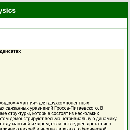
ysics
денсатах
 «ядро»-«мантия» для двухкомпонентных
х связанных уравнений Гросса-Питаевского. В
 структуры, которые состоят из нескольких
этом демонстрируют весьма нетривиальную динамику.
ежду мантией и ядром, если последнее достаточно
влиянию вихрей и иногда далека от сферической.