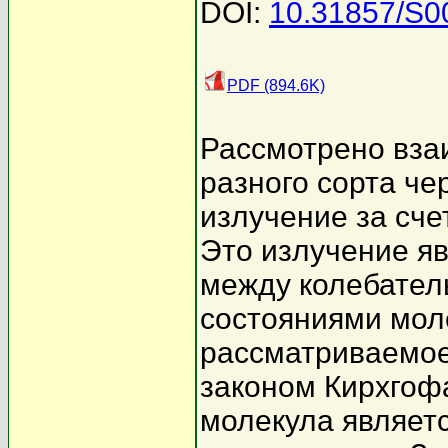
DOI:
10.31857/S
PDF (894.6K)
Рассмотрено вза
разного сорта че
излучение за сче
Это излучение яв
между колебате
состояниями моле
рассматриваемое
законом Кирхгофа
молекула являет