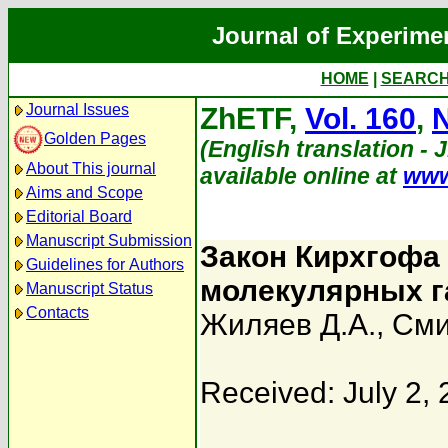
Journal of Experime
HOME
|
SEARC
Journal Issues
ZhETF,
Vol. 160
,
N
Golden Pages
(English translation - 
About This journal
available online at
www
Aims and Scope
Editorial Board
Manuscript Submission
Закон Кирхгофа
Guidelines for Authors
молекулярных г
Manuscript Status
Contacts
Жиляев Д.А.
,
Сми
Received: July 2,