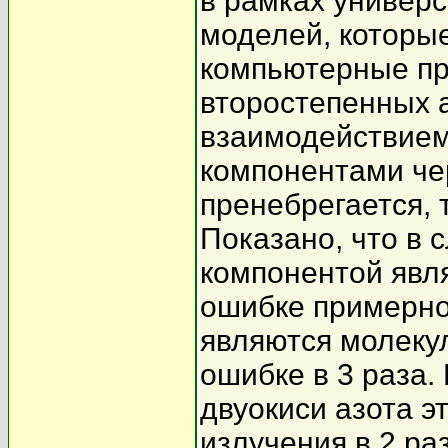
в рамках универ
моделей, которы
компьютерные пр
второстепенных 
взаимодействие
компонентами че
пренебрегается, 
Показано, что в 
компонентой явля
ошибке примерно 
являются молеку
ошибке в 3 раза.
двуокиси азота э
излучения в 2 ра