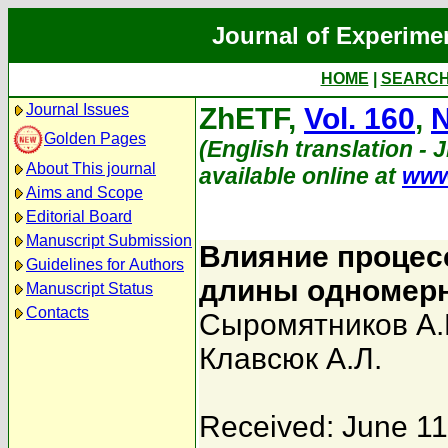
Journal of Experime
HOME
|
SEARC
Journal Issues
ZhETF,
Vol. 160
,
N
Golden Pages
(English translation - 
About This journal
available online at
www
Aims and Scope
Editorial Board
Manuscript Submission
Влияние процесс
Guidelines for Authors
длины одномерн
Manuscript Status
Contacts
Сыромятников А.
Клавсюк А.Л.
Received: June 11