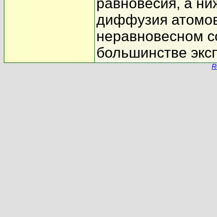
равновесия, а ни
диффузия атомов
неравновесном со
большинстве экс
R