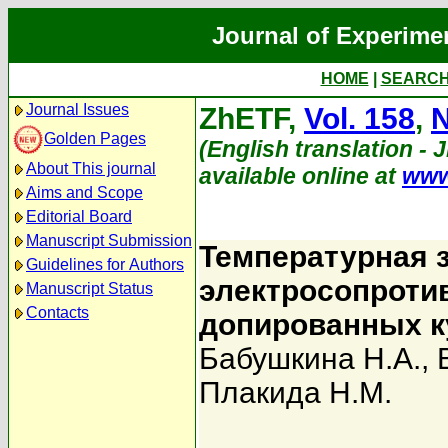
Journal of Experime
HOME
|
SEARC
Journal Issues
ZhETF,
Vol. 158
,
N
Golden Pages
(English translation - 
About This journal
available online at
www
Aims and Scope
Editorial Board
Manuscript Submission
Температурная 
Guidelines for Authors
электросопроти
Manuscript Status
Contacts
допированных к
Бабушкина Н.А.
,
Плакида Н.М.