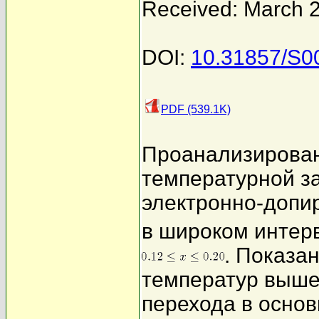
Received: March 
DOI:
10.31857/S
PDF (539.1K)
Проанализирован
температурной з
электронно-допи
в широком интер
. Показа
температур выше
перехода в осно