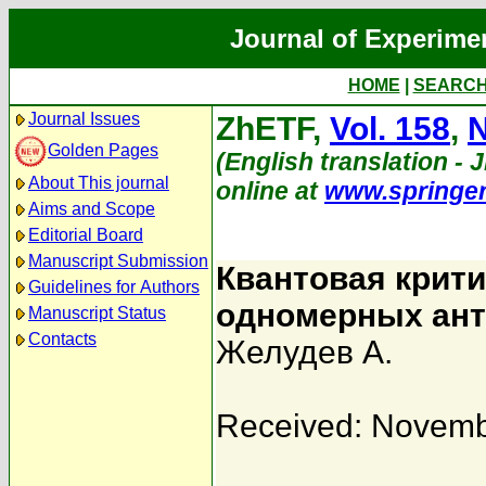
Journal of Experime
HOME
|
SEARC
Journal Issues
ZhETF,
Vol. 158
,
N
Golden Pages
(English translation - J
About This journal
online at
www.springe
Aims and Scope
Editorial Board
Manuscript Submission
Квантовая крити
Guidelines for Authors
одномерных ант
Manuscript Status
Contacts
Желудев А.
Received: Novemb