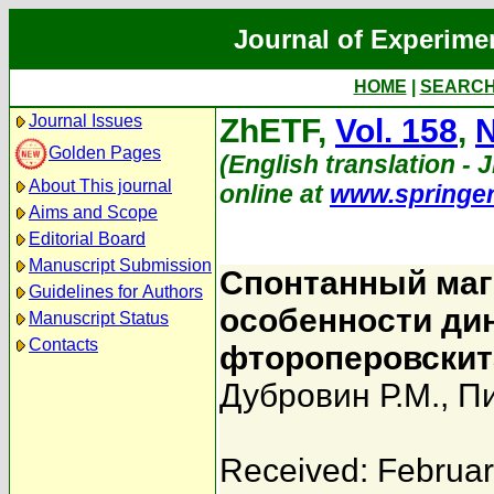
Journal of Experime
HOME
|
SEARC
Journal Issues
ZhETF,
Vol. 158
,
N
Golden Pages
(English translation - J
About This journal
online at
www.springe
Aims and Scope
Editorial Board
Manuscript Submission
Спонтанный маг
Guidelines for Authors
особенности ди
Manuscript Status
Contacts
фтороперовскит
Дубровин Р.М.
,
Пи
Received: Februar