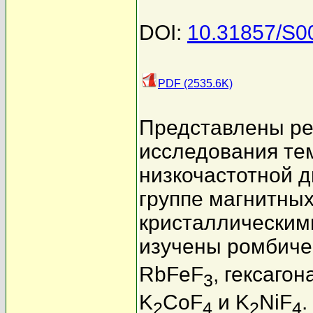
DOI:
10.31857/S
PDF (2535.6K)
Представлены ре
исследования те
низкочастотной 
группе магнитны
кристаллическим
изучены ромбиче
RbFeF
, гексаго
3
K
CoF
и K
NiF
.
2
4
2
4