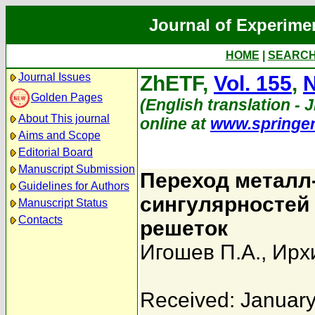
Journal of Experime
HOME
|
SEARC
Journal Issues
ZhETF,
Vol. 155
,
N
Golden Pages
(English translation - J
About This journal
online at
www.springe
Aims and Scope
Editorial Board
Manuscript Submission
Переход металл-
Guidelines for Authors
сингулярностей
Manuscript Status
Contacts
решеток
Игошев П.А.
,
Ирх
Received: January