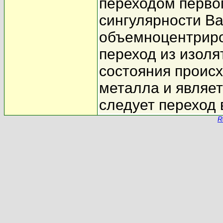
переходом первог
сингулярности Ва
объемноцентриро
переход из изол
состояния проис
металла и являет
следует переход
R