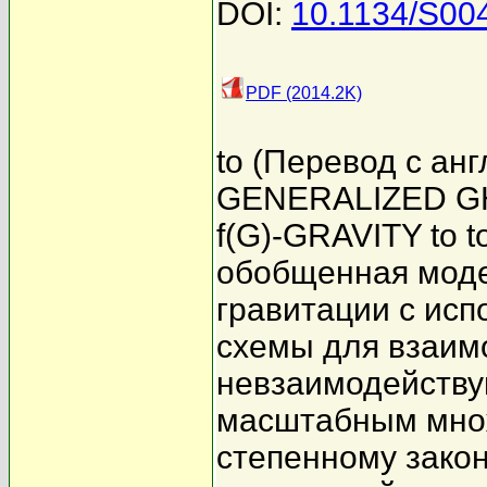
DOI:
10.1134/S00
PDF (2014.2K)
to (Перевод с а
GENERALIZED G
f(G)-GRAVITY to t
обобщенная модел
гравитации с ис
схемы для взаим
невзаимодейству
масштабным мно
степенному закон