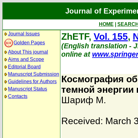
Journal of Experime
HOME
|
SEARC
Journal Issues
ZhETF,
Vol. 155
,
N
Golden Pages
(English translation - J
About This journal
online at
www.springe
Aims and Scope
Editorial Board
Manuscript Submission
Космография об
Guidelines for Authors
темной энергии 
Manuscript Status
Contacts
Шариф М.
Received: March 