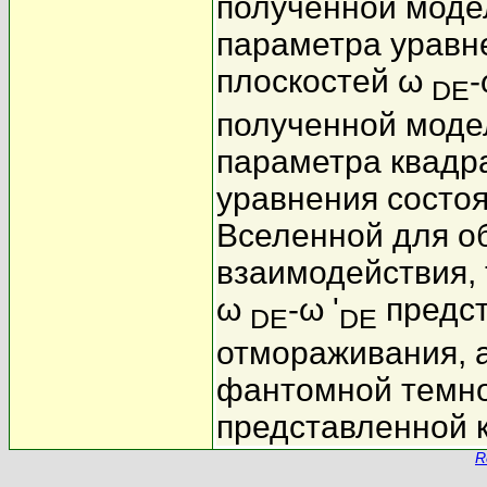
полученной моде
параметра уравн
плоскостей ω
-
DE
полученной моде
параметра квадра
уравнения состо
Вселенной для об
взаимодействия, 
ω
-ω '
предст
DE
DE
отмораживания, а
фантомной темно
представленной 
R