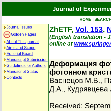
Journal of Experime
HOME
|
SEARC
Journal Issues
ZhETF,
Vol. 153
,
N
Golden Pages
(English translation - 
About This journal
online at
www.springe
Aims and Scope
Editorial Board
Manuscript Submission
Деформация фот
Guidelines for Authors
фотонном крист
Manuscript Status
Contacts
Васнецов М.В.
,
П
Д.А.
,
Кудрявцева 
Received: Septem