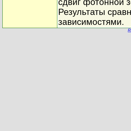
сдвиг фотонной з
Результаты срав
зависимостями.
R