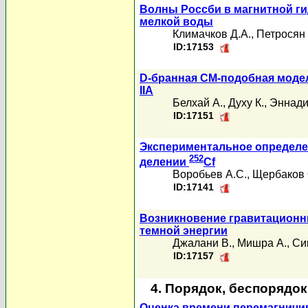
Волны Россби в магнитной г
мелкой воды
Климачков Д.А.
,
Петросян 
ID:17153
D-бранная СМ-подобная модел
IIA
Белхай А.
,
Духу К.
,
Эннади
ID:17151
Экспериментальное определе
252
делении
Cf
Воробьев А.С.
,
Щербаков 
ID:17141
Возникновение гравитационн
темной энергии
Джалани В.
,
Мишра А.
,
Си
ID:17157
4. Порядок, беспорядо
Оценка времени перемагничи