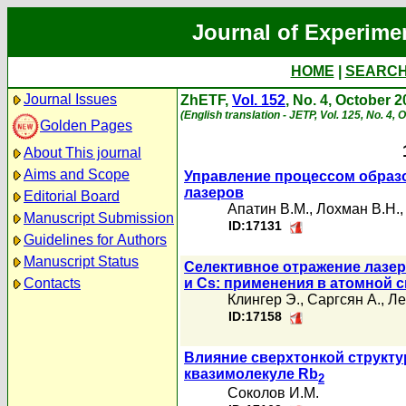
Journal of Experime
HOME
|
SEARC
Journal Issues
ZhETF,
Vol. 152
, No. 4, October 
(English translation - JETP, Vol. 125, No. 4,
Golden Pages
About This journal
Aims and Scope
Управление процессом образ
лазеров
Editorial Board
Апатин В.М.
,
Лохман В.Н.
Manuscript Submission
ID:17131
Guidelines for Authors
Manuscript Status
Селективное отражение лазер
Contacts
и Cs: применения в атомной 
Клингер Э.
,
Саргсян А.
,
Ле
ID:17158
Влияние сверхтонкой структ
квазимолекуле Rb
2
Соколов И.М.