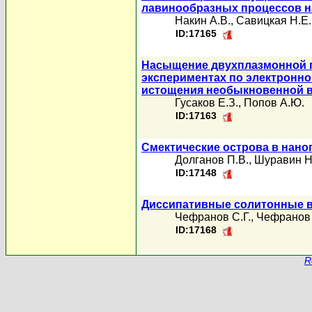
лавинообразных процессов н
Накин А.В.
,
Савицкая Н.Е.
ID:17165
Насыщение двухплазмонной п
экспериментах по электронно
истощения необыкновенной в
Гусаков Е.З.
,
Попов А.Ю.
ID:17163
Смектические острова в нано
Долганов П.В.
,
Шуравин Н
ID:17148
Диссипативные солитонные в
Чефранов С.Г.
,
Чефранов 
ID:17168
R