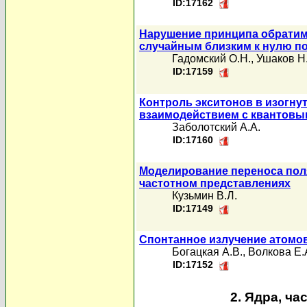
ID:17162
Нарушение принципа обратимо
случайным близким к нулю п
Гадомский О.Н.
,
Ушаков Н
ID:17159
Контроль экситонов в изогну
взаимодействием с квантовы
Заболотский А.А.
ID:17160
Моделирование переноса пол
частотном представлениях
Кузьмин В.Л.
ID:17149
Спонтанное излучение атомо
Богацкая А.В.
,
Волкова Е.
ID:17152
2. Ядра, ча