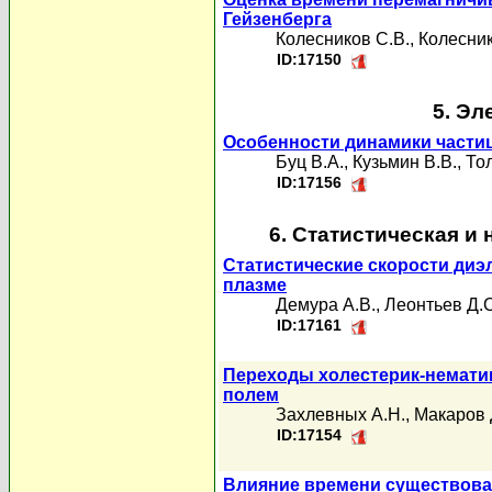
Гейзенберга
Колесников С.В.
,
Колесник
ID:17150
5. Эл
Особенности динамики частиц
Буц В.А.
,
Кузьмин В.В.
,
То
ID:17156
6. Статистическая и
Статистические скорости ди
плазме
Демура А.В.
,
Леонтьев Д.С
ID:17161
Переходы холестерик-немати
полем
Захлевных А.Н.
,
Макаров 
ID:17154
Влияние времени существован