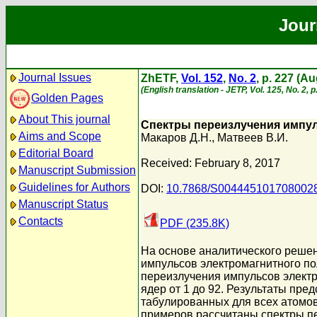
Jour
Journal Issues
ZhETF,
Vol. 152
,
No. 2
, p. 227 (A
(English translation - JETP, Vol. 125, No. 2, 
Golden Pages
About This journal
Спектры переизлучения импул
Aims and Scope
Макаров Д.Н.
,
Матвеев В.И.
Editorial Board
Received: February 8, 2017
Manuscript Submission
Guidelines for Authors
DOI:
10.7868/S004445101708002
Manuscript Status
Contacts
PDF (235.8K)
На основе аналитического реше
импульсов электромагнитного по
переизлучения импульсов элект
ядер от 1 до 92. Результаты пр
табулированных для всех атомов
примеров рассчитаны спектры пе