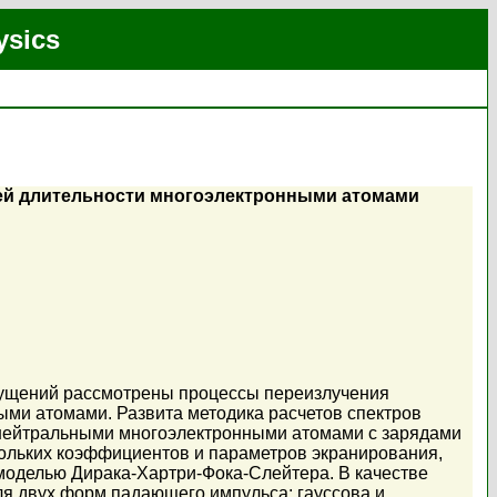
ysics
шей длительности многоэлектронными атомами
мущений рассмотрены процессы переизлучения
ыми атомами. Развита методика расчетов спектров
 нейтральными многоэлектронными атомами с зарядами
скольких коэффициентов и параметров экранирования,
моделью Дирака-Хартри-Фока-Слейтера. В качестве
ля двух форм падающего импульса: гауссова и