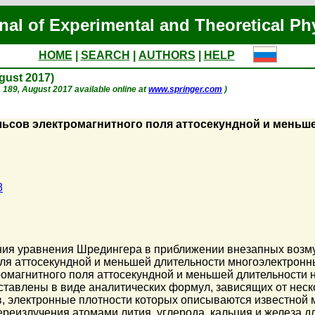
nal of Experimental and Theoretical Ph
HOME
|
SEARCH
|
AUTHORS
|
HELP
ugust 2017)
p. 189, August 2017 available online at
www.springer.com
)
ьсов электромагнитного поля аттосекундной и мень
8
ния уравнения Шредингера в приближении внезапных воз
ля аттосекундной и меньшей длительности многоэлектронн
ромагнитного поля аттосекундной и меньшей длительности
едставлены в виде аналитических формул, зависящих от не
, электронные плотности которых описываются известной 
реизлучения атомами лития, углерода, кальция и железа д