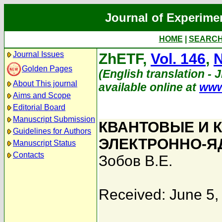
Journal of Experime
HOME
|
SEARC
Journal Issues
ZhETF,
Vol. 146
,
N
Golden Pages
(English translation - 
About This journal
available online at
www
Aims and Scope
Editorial Board
Manuscript Submission
КВАНТОВЫЕ И 
Guidelines for Authors
ЭЛЕКТРОННО-Я
Manuscript Status
Contacts
Зобов В.Е.
Received: June 5,