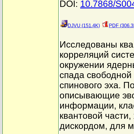
DOI:
10.7868/S00
DJVU (151.4K)
PDF (306.3
Исследованы ква
корреляций систе
окружении ядерн
спада свободной 
спинового эха. П
описывающие эв
информации, кла
квантовой части,
дискордом, для м