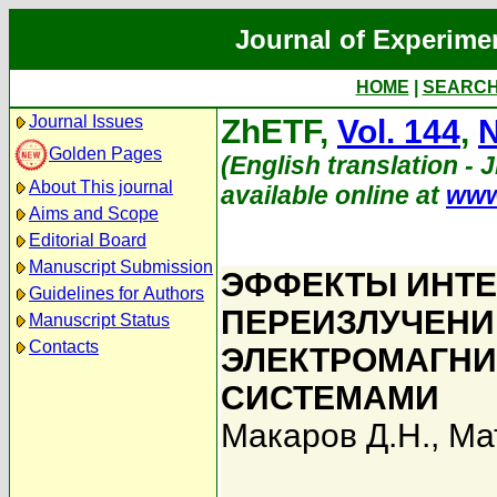
Journal of Experime
HOME
|
SEARC
Journal Issues
ZhETF,
Vol. 144
,
N
Golden Pages
(English translation - 
About This journal
available online at
www
Aims and Scope
Editorial Board
Manuscript Submission
ЭФФЕКТЫ ИНТЕ
Guidelines for Authors
ПЕРЕИЗЛУЧЕНИ
Manuscript Status
Contacts
ЭЛЕКТРОМАГНИ
СИСТЕМАМИ
Макаров Д.Н.
,
Ма