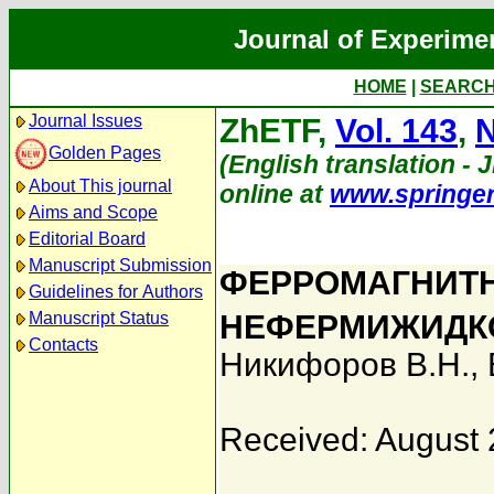
Journal of Experime
HOME
|
SEARC
Journal Issues
ZhETF,
Vol. 143
,
N
Golden Pages
(English translation - J
About This journal
online at
www.springe
Aims and Scope
Editorial Board
Manuscript Submission
ФЕРРОМАГНИТН
Guidelines for Authors
Manuscript Status
НЕФЕРМИЖИДК
Contacts
Никифоров В.Н.
,
Received: August 