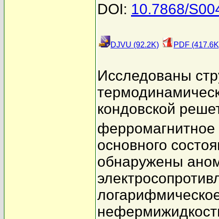
DOI:
10.7868/S0
DJVU (92.2K)
PDF (417.6K
Исследованы стр
термодинамическ
кондовской реше
ферромагнитное
основного состоя
обнаружены аном
электросопротив
логарифмическое
нефермижидкост