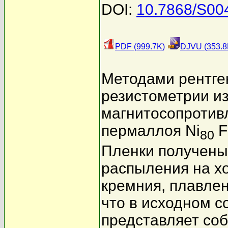
DOI:
10.7868/S0
PDF (999.7K)
DJVU (353.8
Методами рентге
резистометрии из
магнитосопротивл
пермаллоя Ni
F
80
Пленки получены
распыления на х
кремния, плавлен
что в исходном с
представляет соб