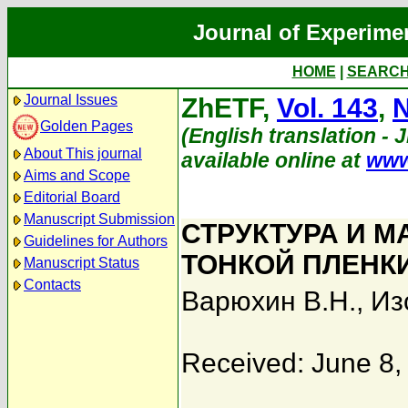
Journal of Experime
HOME
|
SEARC
Journal Issues
ZhETF,
Vol. 143
,
N
Golden Pages
(English translation - 
About This journal
available online at
www
Aims and Scope
Editorial Board
Manuscript Submission
СТРУКТУРА И 
Guidelines for Authors
ТОНКОЙ ПЛЕНКИ
Manuscript Status
Contacts
Варюхин В.Н.
,
Из
Received: June 8,