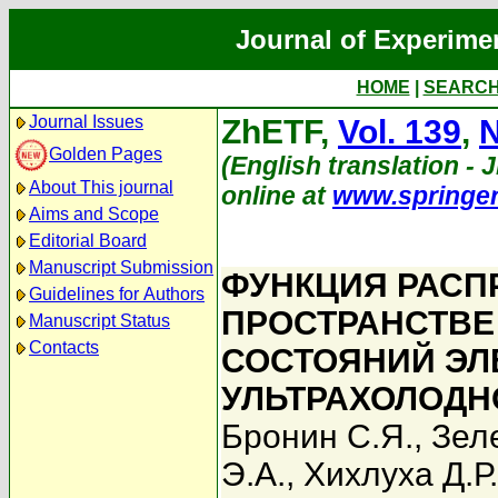
Journal of Experime
HOME
|
SEARC
Journal Issues
ZhETF,
Vol. 139
,
N
Golden Pages
(English translation - J
About This journal
online at
www.springe
Aims and Scope
Editorial Board
Manuscript Submission
ФУНКЦИЯ РАСП
Guidelines for Authors
ПРОСТРАНСТВЕ
Manuscript Status
Contacts
СОСТОЯНИЙ ЭЛ
УЛЬТРАХОЛОДН
Бронин С.Я.
,
Зел
Э.А.
,
Хихлуха Д.Р.