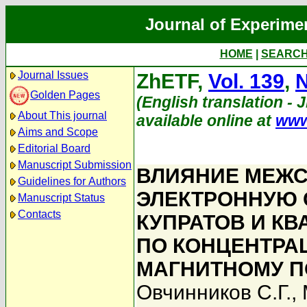
Journal of Experime
HOME
|
SEARC
Journal Issues
ZhETF,
Vol. 139
,
N
Golden Pages
(English translation - J
About This journal
available online at
www
Aims and Scope
Editorial Board
Manuscript Submission
ВЛИЯНИЕ МЕЖС
Guidelines for Authors
ЭЛЕКТРОННУЮ 
Manuscript Status
Contacts
КУПРАТОВ И К
ПО КОНЦЕНТРА
МАГНИТНОМУ 
Овчинников С.Г.
,