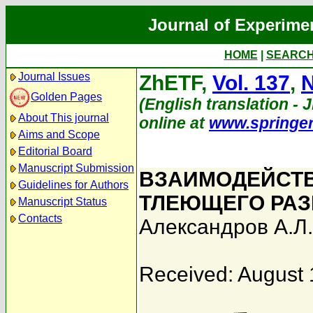
Journal of Experime
HOME
|
SEARC
Journal Issues
ZhETF,
Vol. 137
,
N
Golden Pages
(English translation - J
About This journal
online at
www.springe
Aims and Scope
Editorial Board
Manuscript Submission
ВЗАИМОДЕЙСТ
Guidelines for Authors
ТЛЕЮЩЕГО РАЗ
Manuscript Status
Contacts
Александров А.Л.
Received: August 