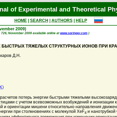
nal of Experimental and Theoretical Ph
HOME
|
SEARCH
|
AUTHORS
|
HELP
ovember 2009)
 p. 726, November 2009 available online at
www.springer.com
)
БЫСТРЫХ ТЯЖЕЛЫХ СТРУКТУРНЫХ ИОНОВ ПРИ КРА
каров Д.Н.
K)
 расчетов потерь энергии быстрыми тяжелыми высокозаряд
ицами с учетом всевозможных возбуждений и ионизации ка
й и ориентации мишени относительно направления движени
нергии при столкновениях с молекулой XeF
и нанотрубкой
4
ениям эффективного торможения при изменении ориентации