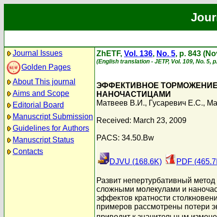
Jour
Journal Issues
ZhETF,
Vol. 136
,
No. 5
, p. 843 (N
(English translation - JETP, Vol. 109, No. 5,
Golden Pages
About This journal
ЭФФЕКТИВНОЕ ТОРМОЖЕНИЕ 
Aims and Scope
НАНОЧАСТИЦАМИ
Матвеев В.И.
,
Гусаревич Е.С.
,
Ма
Editorial Board
Manuscript Submission
Received: March 23, 2009
Guidelines for Authors
PACS: 34.50.Bw
Manuscript Status
Contacts
DJVU (168.6K)
PDF (465.7
Развит непертурбативный метод
сложными молекулами и наночаст
эффектов кратности столкновени
примеров рассмотрены потери э
приводит к значительным измен