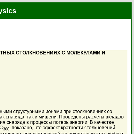
ysics
ТНЫХ СТОЛКНОВЕНИЯХ С МОЛЕКУЛАМИ И
ными структурными ионами при столкновениях со
к снаряда, так и мишени. Проведены расчеты вкладов
я снаряда в процессы потерь энергии. В качестве
 C
, показано, что эффект кратности столкновений
300
 мишени, при хаотической же ориентации этот эффект