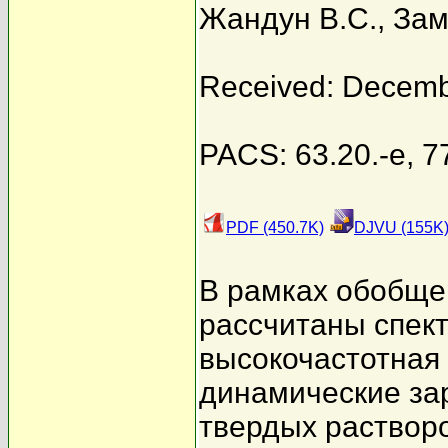
Жандун В.С.
,
Зам
Received: Decemb
PACS: 63.20.-e, 7
PDF (450.7K)
DJVU (155K
В рамках обобще
рассчитаны спект
высокочастотная
динамические за
твердых раствор