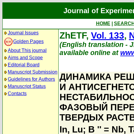
Journal of Experime
HOME
|
SEARC
Journal Issues
ZhETF,
Vol. 133
,
N
Golden Pages
(English translation - 
About This journal
available online at
www
Aims and Scope
Editorial Board
Manuscript Submission
ДИНАМИКА РЕШ
Guidelines for Authors
И АНТИСЕГНЕТ
Manuscript Status
Contacts
НЕСТАБИЛЬНОС
ФАЗОВЫЙ ПЕРЕ
ТВЕРДЫХ РАСТВ
In, Lu; B '' = Nb, T