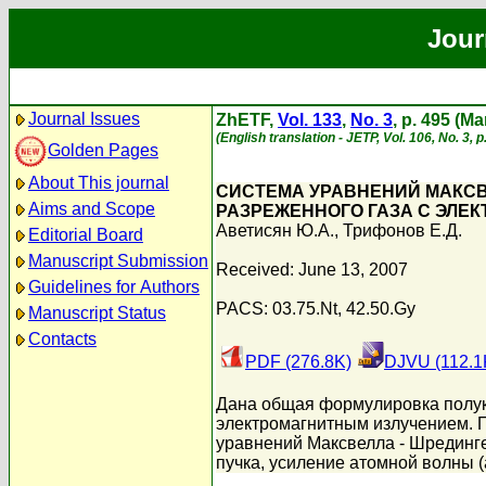
Jour
Journal Issues
ZhETF,
Vol. 133
,
No. 3
, p. 495 (M
(English translation - JETP, Vol. 106, No. 3,
Golden Pages
About This journal
СИСТЕМА УРАВНЕНИЙ МАКСВ
Aims and Scope
РАЗРЕЖЕННОГО ГАЗА С ЭЛЕ
Аветисян Ю.А.
,
Трифонов Е.Д.
Editorial Board
Manuscript Submission
Received: June 13, 2007
Guidelines for Authors
PACS: 03.75.Nt, 42.50.Gy
Manuscript Status
Contacts
PDF (276.8K)
DJVU (112.1
Дана общая формулировка полукл
электромагнитным излучением. 
уравнений Максвелла - Шрединге
пучка, усиление атомной волны 