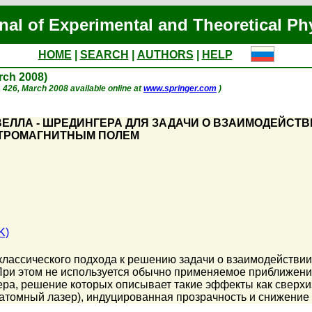
nal of Experimental and Theoretical Ph
HOME
|
SEARCH
|
AUTHORS
|
HELP
arch 2008)
 p. 426, March 2008 available online at
www.springer.com
)
ЕЛЛА - ШРЕДИНГЕРА ДЛЯ ЗАДАЧИ О ВЗАИМОДЕЙСТ
КТРОМАГНИТНЫМ ПОЛЕМ
K)
ассического подхода к решению задачи о взаимодействии 
При этом не используется обычно применяемое приближени
ра, решение которых описывает такие эффекты как сверхиз
(атомный лазер), индуцированная прозрачность и снижение 