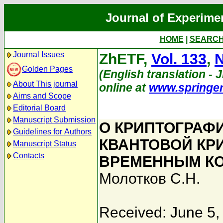
Journal of Experime
HOME
|
SEARC
Journal Issues
ZhETF,
Vol. 133
,
N
Golden Pages
(English translation - 
About This journal
online at
www.springe
Aims and Scope
Editorial Board
Manuscript Submission
О КРИПТОГРАФ
Guidelines for Authors
КВАНТОВОЙ КР
Manuscript Status
Contacts
ВРЕМЕННЫМ К
Молотков С.Н.
Received: June 5,