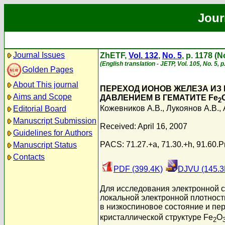
Jour
Journal Issues
ZhETF,
Vol. 132
,
No. 5
, p. 1178 (
(English translation - JETP, Vol. 105, No. 5,
Golden Pages
About This journal
ПЕРЕХОД ИОНОВ ЖЕЛЕЗА ИЗ
Aims and Scope
ДАВЛЕНИЕМ В ГЕМАТИТЕ Fe
2
Кожевников А.В.
,
Лукоянов А.В.
,
Editorial Board
Manuscript Submission
Received: April 16, 2007
Guidelines for Authors
PACS: 71.27.+a, 71.30.+h, 91.60.P
Manuscript Status
Contacts
PDF (399.4K)
DJVU (145.3
Для исследования электронной 
локальной электронной плотност
в низкоспиновое состояние и пе
кристаллической структуре Fe
O
2