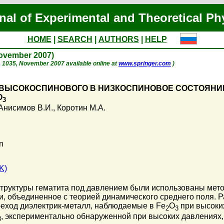
nal of Experimental and Theoretical Ph
HOME
|
SEARCH
|
AUTHORS
|
HELP
November 2007)
 p. 1035, November 2007 available online at
www.springer.com
)
 ВЫСОКОСПИНОВОГО В НИЗКОСПИНОВОЕ СОСТОЯНИЕ
O
3
Анисимов В.И.
,
Коротин М.А.
n
K)
структуры гематита под давлением были использованы мет
и, объединенное с теорией динамического среднего поля. 
реход диэлектрик-металл, наблюдаемые в Fe
O
при высоких
2
3
, экспериментально обнаруженной при высоких давлениях,
3